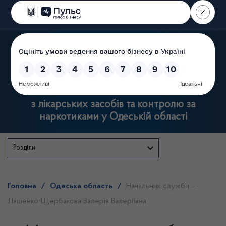
Пошук
Державна служба
з лікарських засобів та контролю за
наркотиками у Одеській області
Розділи
Головна
/
Одеська область
/
Начальник служби –
Ляшенко-Щербакова Валерія Валеріївна