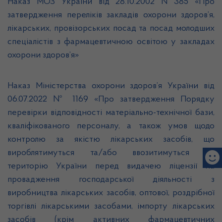
Наказ МОЗ України від 28.10.2002 N 385 «Про
затвердження переліків закладів охорони здоров’я,
лікарських, провізорських посад та посад молодших
спеціалістів з фармацевтичною освітою у закладах
охорони здоров’я»
Наказ Міністерства охорони здоров’я України від
06.07.2022 № 1169 «Про затвердження Порядку
перевірки відповідності матеріально-технічної бази,
кваліфікованого персоналу, а також умов щодо
контролю за якістю лікарських засобів, що
вироблятимуться та/або ввозитимуться на
територію України перед видачею ліцензії на
провадження господарської діяльності з
виробництва лікарських засобів, оптової, роздрібної
торгівлі лікарськими засобами, імпорту лікарських
засобів (крім активних фармацевтичних