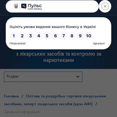
Пошук
Державна служба України
з лікарських засобів та контролю за
наркотиками
Розділи
Головна
/
Оптова та роздрібна торгівля лікарськими
засобами, імпорт лікарських засобів (крім АФІ)
/
Загальна інформація