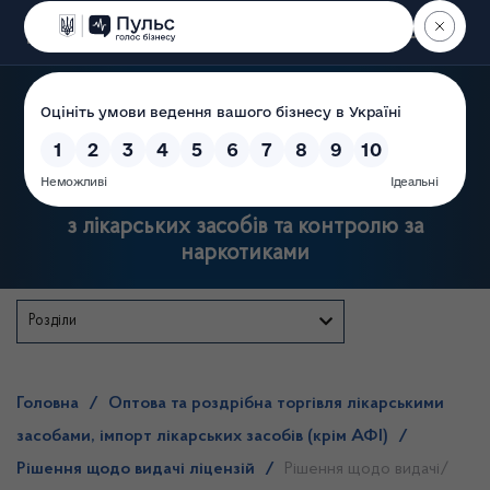
Пошук
Державна служба України
з лікарських засобів та контролю за
наркотиками
Розділи
Головна
/
Оптова та роздрібна торгівля лікарськими
засобами, імпорт лікарських засобів (крім АФІ)
/
Рішення щодо видачі ліцензій
/
Рішення щодо видачі/