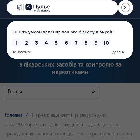
Пошук
Державна служба України
з лікарських засобів та контролю за
наркотиками
Розділи
Головна
/
Перелік ліцензіатів, за заявами яких
01.02.2024прийняте рішення відновити дію ліцензії на
провадження господарської діяльності з роздрібної торгівлі