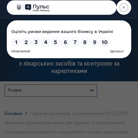
Пошук
Державна служба України
з лікарських засобів та контролю за
наркотиками
Розділи
Головна
/
Перелік ліцензіатів, за заявами яких 09.02.2023
прийняте рішення відновити дію ліцензії на провадження
господарської діяльності з роздрібної торгівлі лікарськими