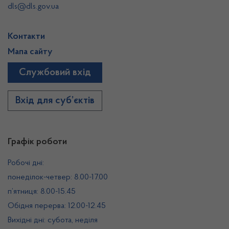
dls@dls.gov.ua
Контакти
Мапа сайту
Службовий вхід
Вхід для суб’єктів
Графік роботи
Робочі дні:
понеділок-четвер: 8.00-17.00
п’ятниця: 8.00-15.45
Обідня перерва: 12.00-12.45
Вихідні дні: субота, неділя