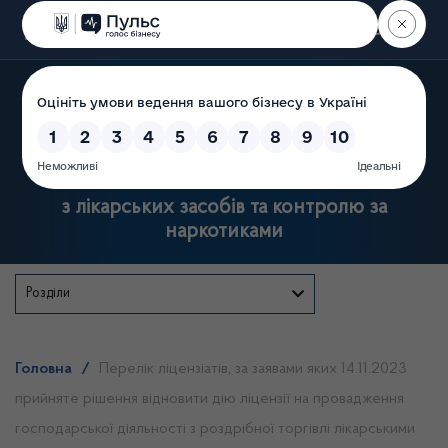
Пошук
Державна служба України
з лікарських засобів та контролю за
наркотиками
Розділи
Головна
/
Перелік ліцензіатів, за заявами яких 14.11.2023
прийняте рішення відновити дію ліцензії на провадження
господарської діяльності з роздрібної торгівлі лікарськими