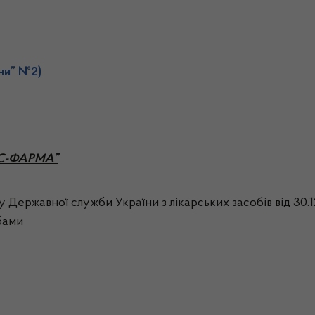
ни” №2)
ВІС-ФАРМА”
азу Державної служби України з лікарських засобів від 30
обами