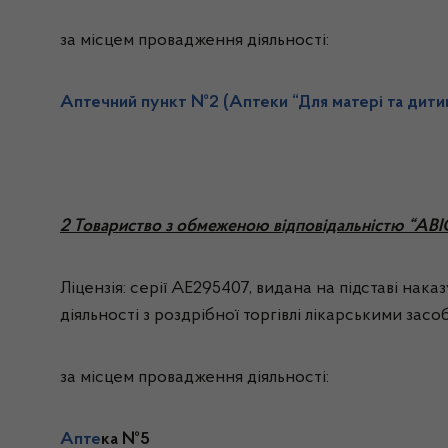
за місцем провадження діяльності:
Аптечний пункт №2 (Аптеки “Для матері та дити
2 Товариство з обмеженою відповідальністю “А
Ліцензія: серії АЕ295407, видана на підставі нак
діяльності з роздрібної торгівлі лікарськими зас
за місцем провадження діяльності:
Апте
ка №5