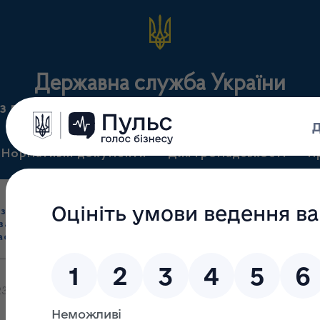
Державна служба України
з лікарських засобів та контролю за наркотикам
Нормативні документи
Для громадськості
П
Ліцензування
здрібна торгівля
Державний
виробництва лікарс
засобами, імпорт
нагляд
засобів, крові т
асобів (крім АФІ)
(контроль)
сертифікація
023 прийняте рішення відновити дію ліцензії на провадження госпо