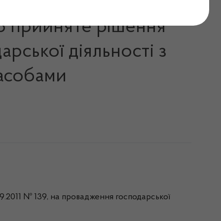
023 прийняте рішення
арської діяльності з
засобами
.09.2011 № 139, на провадження господарської