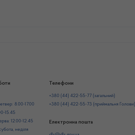
боти
Телефони
+380 (44) 422-55-77 (загальний)
етвер: 8.00-17.00
+380 (44) 422-55-73 (приймальня Голови
00-15.45
рва: 12.00-12.45
Електронна пошта
 субота, неділя
dls@dls.gov.ua