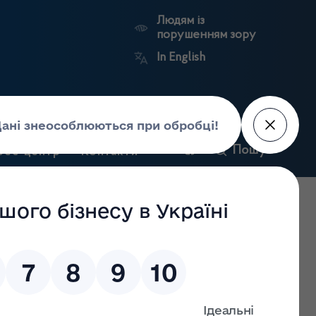
Людям із
порушенням зору
In English
и
Пошук
рес-центр
Контакти
Антикорупційний
ьких
Ринковий
Державні
портал
а
нагляд
реєстри
Держлікслужби
дарської діяльності з роздрібної торгівлі лікарськими