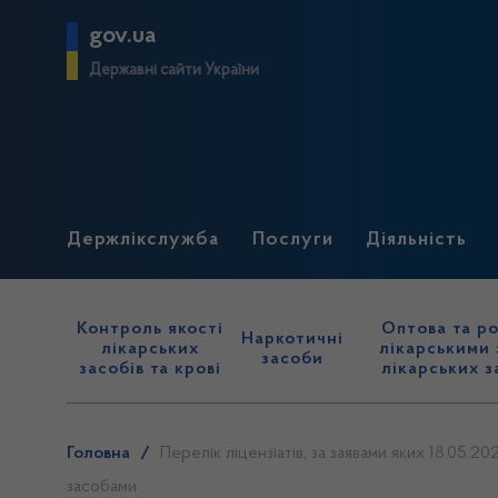
gov.ua
Державні сайти України
Держлікслужба
Послуги
Діяльність
Контроль якості
Оптова та ро
Наркотичні
лікарських
лікарськими 
засоби
засобів та крові
лікарських з
Головна
/
Перелік ліцензіатів, за заявами яких 18.05.2
засобами