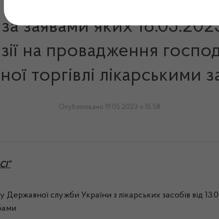
, за заявами яких 18.05.2
зії на провадження господ
ної торгівлі лікарськими 
Опубліковано 19.05.2023 о 15:58
СІ”
азу Державної служби України з лікарських засобів від 13
обами