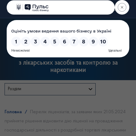
Пошук
Державна служба України
з лікарських засобів та контролю за
наркотиками
Розділи
Головна
/
Перелік ліцензіатів, за заявами яких 21.05.2024
прийняте рішення відновити дію ліцензії на провадження
господарської діяльності з роздрібної торгівлі лікарськими