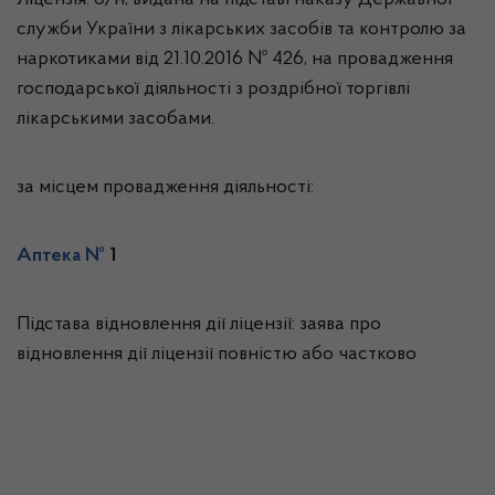
Ліцензія: б/н, видана на підставі наказу Державної
служби України з лікарських засобів та контролю за
наркотиками від 21.10.2016 № 426, на провадження
господарської діяльності з роздрібної торгівлі
лікарськими засобами.
за місцем провадження діяльності:
Аптека №
1
Підстава відновлення дії ліцензії: заява про
відновлення дії ліцензії повністю або частково