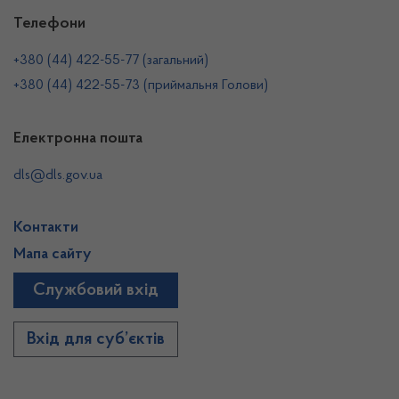
Телефони
+380 (44) 422-55-77 (загальний)
+380 (44) 422-55-73 (приймальня Голови)
Електронна пошта
dls@dls.gov.ua
Контакти
Мапа сайту
Службовий вхід
Вхід для суб’єктів