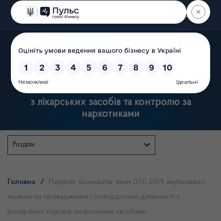
Пошук
Державна служба України
з лікарських засобів та контролю за
наркотиками
Розділи
Головна
/
Перелік ліцензіатів, яким 07.11.2019 анульовано
ліцензії на провадження господарської діяльності з
роздрібної торгівлі лікарськими засобами