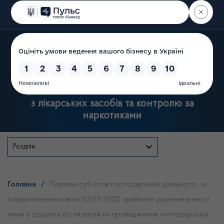
Пошук
Державна служба України
з лікарських засобів та контролю за
наркотиками
Розділи
Головна
/
Перелік суб’єктів господарської діяльності, за
повідомленнями яких 02.09.2022 прийняте рішення внести
зміни у додатки до ліцензій на провадження господарської