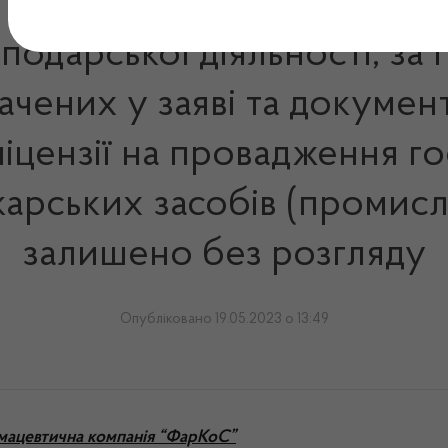
сподарської діяльності, з
начених у заяві та докумен
іцензії на провадження го
карських засобів (промисл
залишено без розгляду
Опубліковано 19.05.2023 о 13:49
мацевтична компанія “ФарКоС”