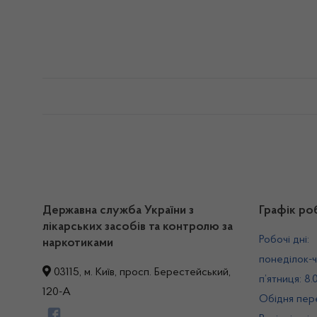
Державна служба України з
Графік ро
лікарських засобів та контролю за
Робочі дні:
наркотиками
понеділок-ч
03115, м. Київ, просп. Берестейський,
п’ятниця: 8.
120-А
Обідня пере