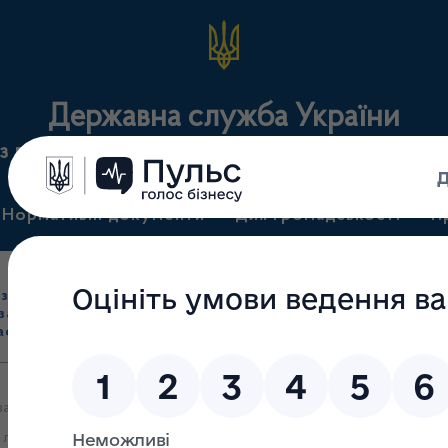
Державна служба України
з лікарських засобів та контролю за наркотикам
Нормативні документи
Для громадськості
П
Ліцензування
здрібна торгівля
Державний
виробництва лікарс
засобами, імпорт
нагляд
засобів, крові т
асобів (крім АФІ)
(контроль)
сертифікація
 за повідомленнями яких про зміни даних, зазначених у заяві та д
 лікарських засобів (промислового) 18.05.2023 залишено без роз