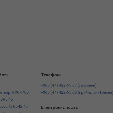
боти
Телефони
+380 (44) 422-55-77 (загальний)
етвер: 8.00-17.00
+380 (44) 422-55-73 (приймальня Голови
00-15.45
рва: 12.00-12.45
Електронна пошта