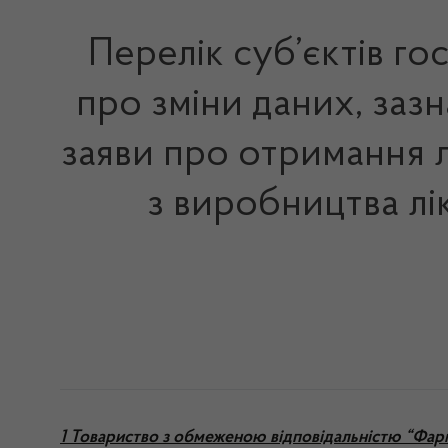
Перелік суб’єктів го
про зміни даних, заз
заяви про отримання л
з виробництва лі
1 Товариство з обмеженою відповідальністю “Фар