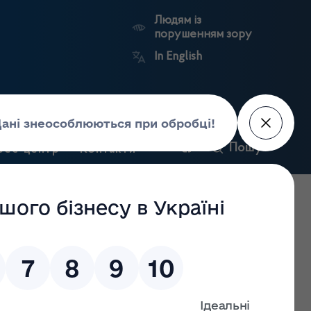
Людям із
порушенням зору
In English
и
Пошук
рес-центр
Контакти
Антикорупційний
ьких
Ринковий
Державні
портал
а
нагляд
реєстри
Держлікслужби
окументах, що додавалися до заяви про отримання ліцензії
гляду