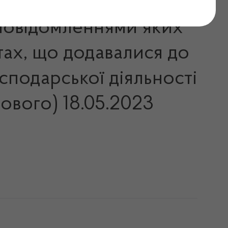
а повідомленнями яких
тах, що додавалися до
сподарської діяльності
ового) 18.05.2023