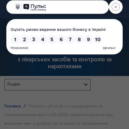
Пошук
Державна служба України
з лікарських засобів та контролю за
наркотиками
Розділи
Головна
/
Перелік суб’єктів господарювання, за
повідомленнями яких 13.06.2024 прийняте рішення про
внесення змін у додатки до ліцензій на провадження