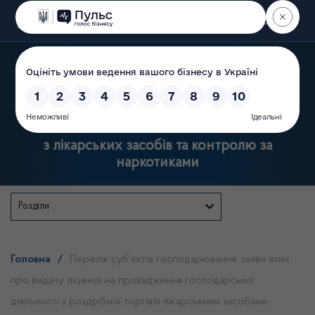
Пошук
Державна служба України
з лікарських засобів та контролю за
наркотиками
Розділи
Головна
/
Перелік суб’єктів господарювання, заяви яких
про видачу ліцензії на провадження господарської
діяльності з роздрібної торгівлі лікарськими засобами,