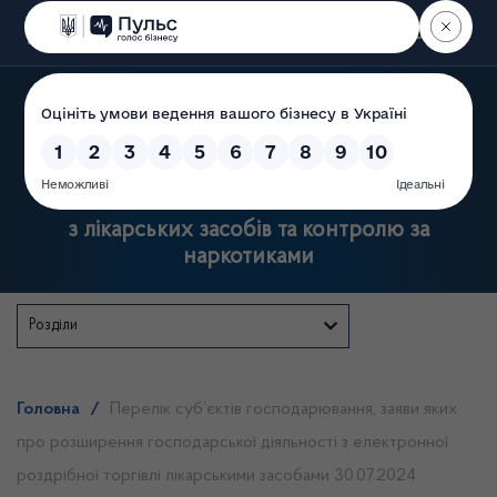
Пошук
Державна служба України
з лікарських засобів та контролю за
наркотиками
Розділи
Головна
/
Перелік суб’єктів господарювання, заяви яких
про розширення господарської діяльності з електронної
роздрібної торгівлі лікарськими засобами 30.07.2024