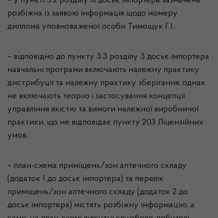
– у пункті 3.2 розділу ІІІ досьє імпортера зазначена
розбіжна із заявою інформація щодо номеру
диплома уповноваженої особи Тимощук Г.І.;
– відповідно до пункту 3.3 розділу 3 досьє імпортера
навчальні програми включають належну практику
дистрибуції та належну практику зберігання, однак
не включають теорію і застосування концепції
управління якістю та вимоги належної виробничої
практики, що не відповідає пункту 203 Ліцензійних
умов;
– план-схема приміщень/зон аптечного складу
(додаток 1 до досьє імпортера) та перелік
приміщень/зон аптечного складу (додаток 2 до
досьє імпортера) містять розбіжну інформацію, а