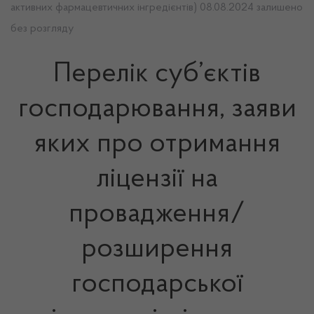
активних фармацевтичних інгредієнтів) 08.08.2024 залишено
без розгляду
Перелік суб’єктів
господарювання, заяви
яких про отримання
ліцензії на
провадження/
розширення
господарської