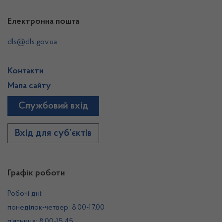
Електронна пошта
dls@dls.gov.ua
Контакти
Мапа сайту
Службовий вхід
Вхід для суб’єктів
Графік роботи
Робочі дні:
понеділок-четвер: 8.00-17.00
п’ятниця: 8.00-15.45