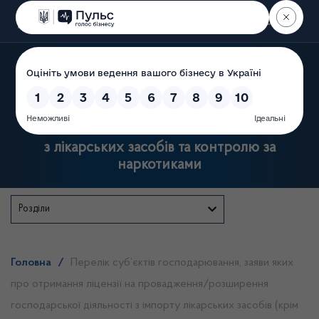
Пошук
Державна служба України
з лікарських засобів та контролю за
наркотиками
Розділи
Головна
/
Перелік суб’єктів господарювання, заяви яких
про отримання ліцензії на провадження/розширення
господарської діяльності з імпорту лікарських засобів (крім