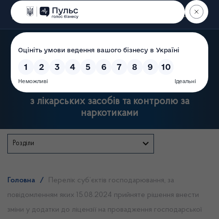
Пошук
Державна служба України
з лікарських засобів та контролю за
наркотиками
Розділи
Головна
/
Перелік суб’єктів господарювання, за
повідомленням яких 15.08.2024 прийняте рішення внести
зміни у додатки до ліцензії на провадження господарської