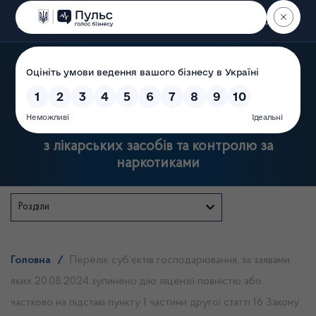
Пошук
Державна служба України
з лікарських засобів та контролю за
наркотиками
Розділи
Головна
/
Перелік суб’єктів господарювання, за заявами
яких 20.08.2024 зупинено дію ліцензії повністю або
частково на підставі пункту 1 частини другої статті 16 Закону