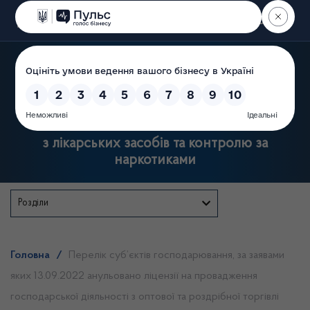
Пошук
Державна служба України
з лікарських засобів та контролю за
наркотиками
Розділи
Головна
/
Перелік суб’єктів господарювання, за заявами
яких 13.09.2022 анульовано ліцензії на провадження
господарської діяльності з оптової та роздрібної торгівлі