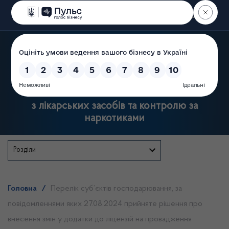
Пошук
Державна служба України
з лікарських засобів та контролю за
наркотиками
Розділи
Головна
/
Перелік суб’єктів господарювання, за
повідомленнями яких 27.08.2024 прийняте рішення про
внесення змін у додатки до ліцензій на провадження