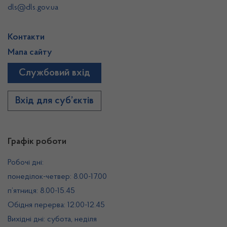
dls@dls.gov.ua
Контакти
Мапа сайту
Службовий вхід
Вхід для суб’єктів
Графік роботи
Робочі дні:
понеділок-четвер: 8.00-17.00
п’ятниця: 8.00-15.45
Обідня перерва: 12.00-12.45
Вихідні дні: субота, неділя