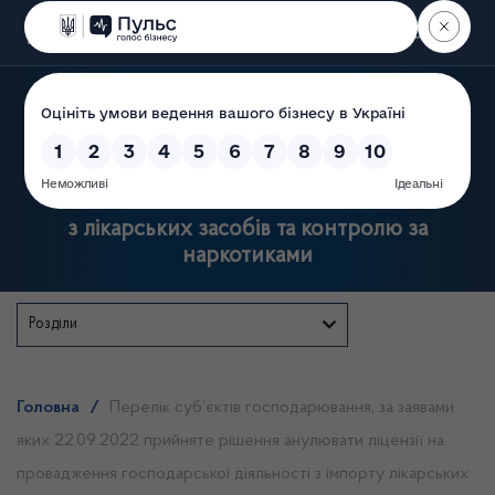
Пошук
Державна служба України
з лікарських засобів та контролю за
наркотиками
Розділи
Головна
/
Перелік суб’єктів господарювання, за заявами
яких 22.09.2022 прийняте рішення анулювати ліцензії на
провадження господарської діяльності з імпорту лікарських