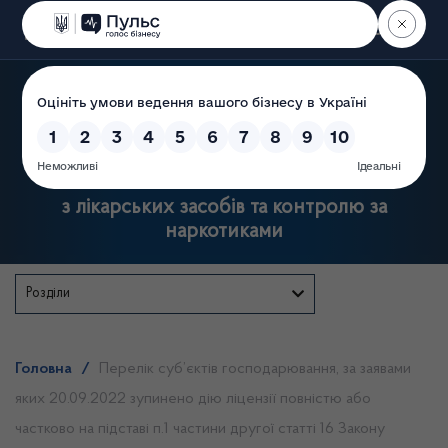
Пошук
Державна служба України
з лікарських засобів та контролю за
наркотиками
Розділи
Головна
/
Перелік суб’єктів господарювання, за заявами
яких 20.09.2022 зупинено дію ліцензії повністю або
частково на підставі п.1 частини другої статті 16 Закону