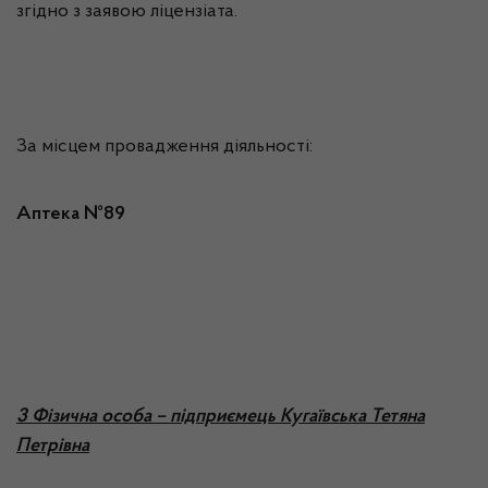
згідно з заявою ліцензіата.
За місцем провадження діяльності:
Аптека №89
3 Фізична особа – підприємець Кугаївська Тетяна
Петрівна