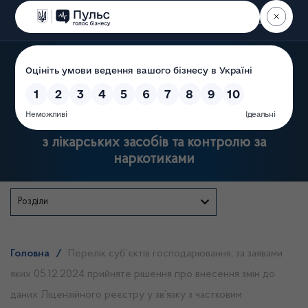
Пошук
Державна служба України
з лікарських засобів та контролю за
наркотиками
Розділи
Головна
/
Перелік суб’єктів господарювання, за заявами
яких 05.12.2024 прийняте рішення про внесення змін до
даних Ліцензійного реєстру у зв’язку з частковим