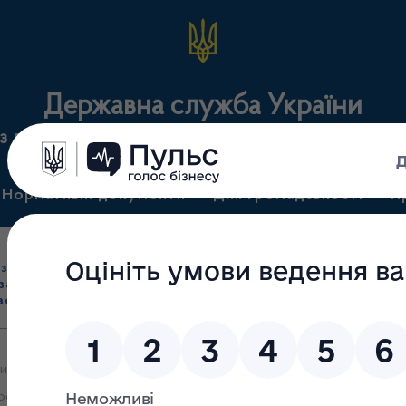
Державна служба України
з лікарських засобів та контролю за наркотикам
Нормативні документи
Для громадськості
П
Ліцензування
здрібна торгівля
Державний
виробництва лікарс
засобами, імпорт
нагляд
засобів, крові т
асобів (крім АФІ)
(контроль)
сертифікація
и яких 27.09.2022 прийняте рішення про видачу ліцензії на прова
ької діяльності з роздрібної торгівлі лікарськими засобами у зв’