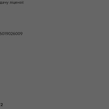
ачу ліцензії:
96019026009
72