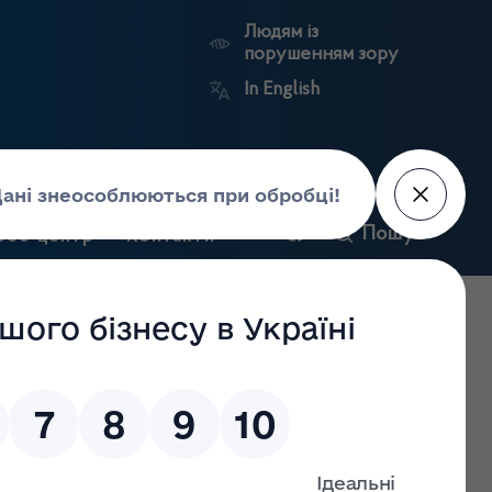
Людям із
порушенням зору
In English
и
Пошук
рес-центр
Контакти
Антикорупційний
ьких
Ринковий
Державні
портал
а
нагляд
реєстри
Держлікслужби
дження господарської діяльності з оптової та роздрібної
язку зі створенням нового місця провадження діяльності