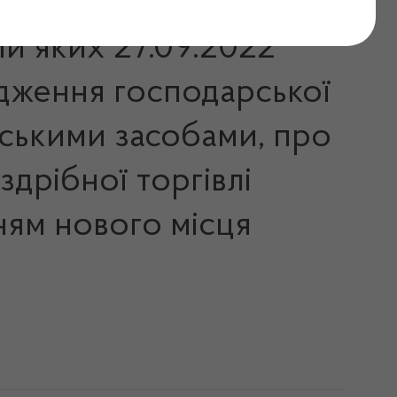
ми яких 27.09.2022
адження господарської
арськими засобами, про
дрібної торгівлі
ням нового місця