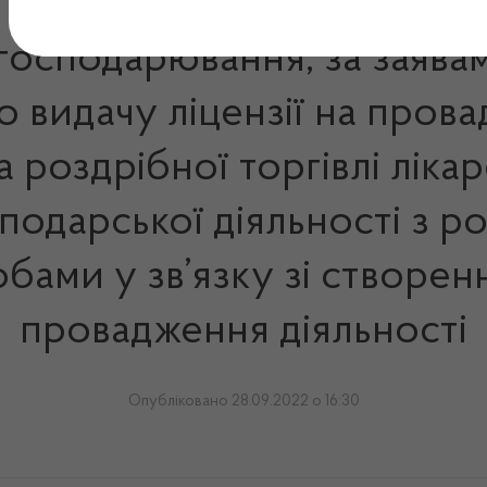
 господарювання, за заява
 видачу ліцензії на пров
та роздрібної торгівлі лік
одарської діяльності з роз
обами у зв’язку зі створен
провадження діяльності
Опубліковано 28.09.2022 о 16:30