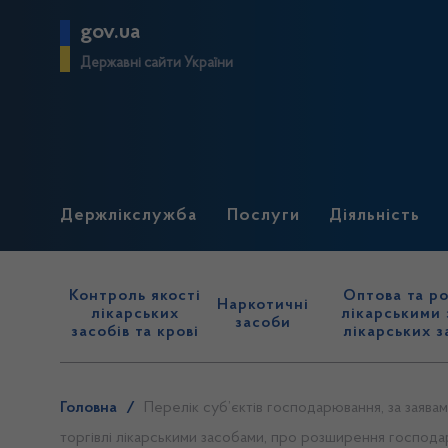
gov.ua
Державні сайти України
Держлікслужба
Послуги
Діяльність
Контроль якості
Оптова та ро
Наркотичні
лікарських
лікарськими 
засоби
засобів та крові
лікарських з
Головна
/
Перелік суб’єктів господарювання, за заявам
торгівлі лікарськими засобами, про розширення господарс