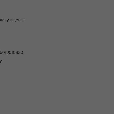
ачу ліцензії:
6019010830
00