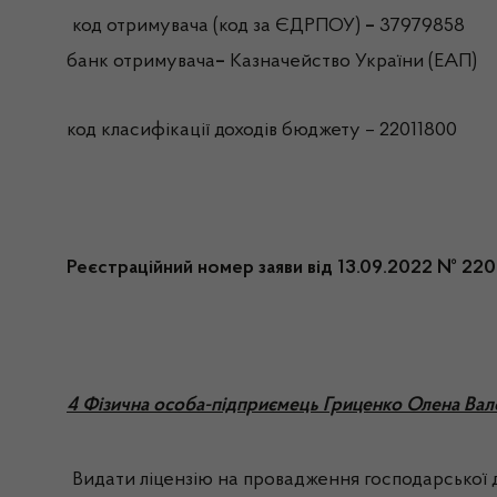
код отримувача (код за ЄДРПОУ)
–
37979858
банк отримувача
–
Казначейство України (ЕАП)
код класифікації доходів бюджету – 22011800
Реєстраційний номер заяви від 13.09.2022 № 22
4 Фізична особа-підприємець Гриценко Олена Вал
Видати ліцензію на провадження господарської д