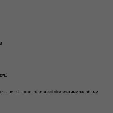
8
зар”
яльності з оптової торгівлі лікарськими засобами