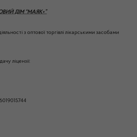
РГОВИЙ ДІМ “МАЯК+”
яльності з оптової торгівлі лікарськими засобами
ачу ліцензії:
6019015744