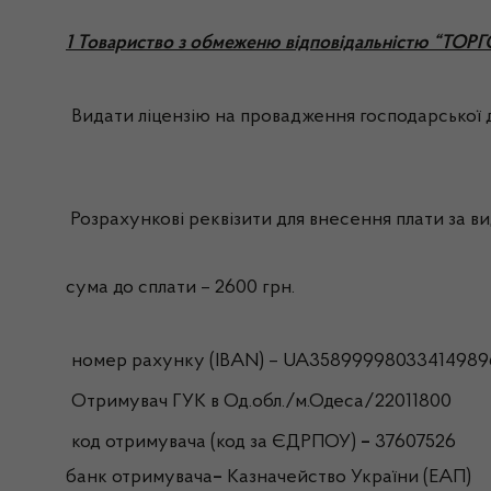
1 Товариство з обмеженю відповідальністю “ТО
Видати ліцензію на провадження господарської ді
Розрахункові реквізити для внесення плати за вид
сума до сплати – 2600 грн.
номер рахунку (IBAN) – UA35899998033414989
Отримувач ГУК в Од.обл./м.Одеса/22011800
код отримувача (код за ЄДРПОУ)
–
37607526
банк отримувача
–
Казначейство України (ЕАП)