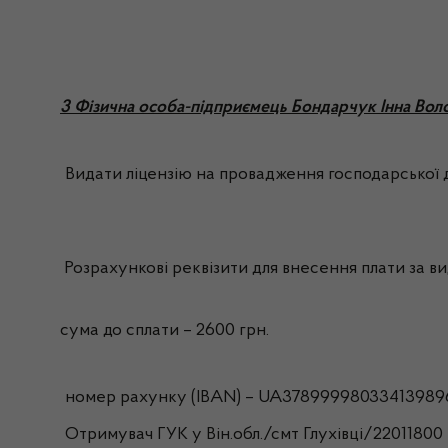
3 Фізична особа-підприємець Бондарчук Інна Вол
Видати ліцензію на провадження господарської д
Розрахункові реквізити для внесення плати за вид
сума до сплати – 2600 грн.
номер рахунку (IBAN) – UA37899998033413989
Отримувач ГУК у Він.обл./смт Глухівці/22011800