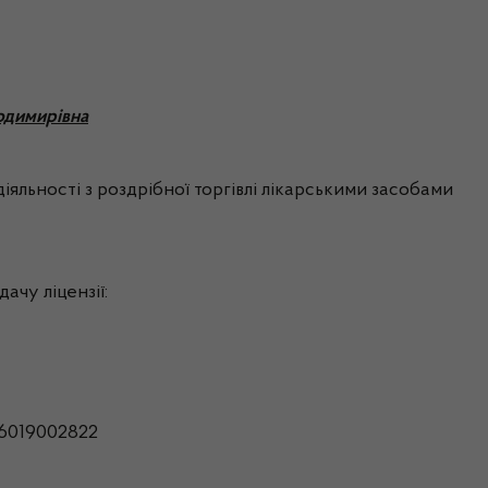
одимирівна
іяльності з роздрібної торгівлі лікарськими засобами
ачу ліцензії:
6019002822