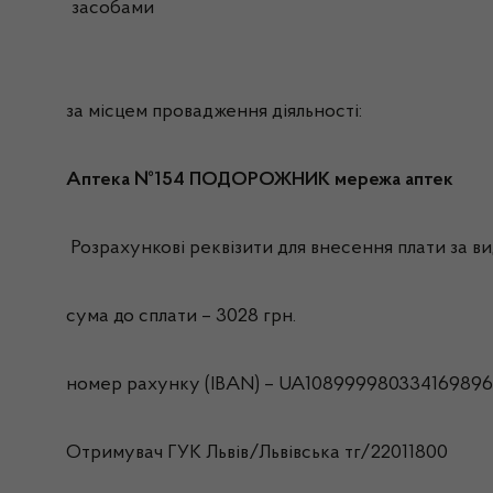
засобами
за місцем провадження діяльності:
Аптека №154 ПОДОРОЖНИК мережа аптек
Розрахункові реквізити для внесення плати за вид
сума до сплати – 3028 грн.
номер рахунку (IBAN) – UA108999980334169896
Отримувач ГУК Львiв/Львівська тг/22011800