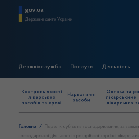
gov.ua
Державні сайти України
Держлікслужба
Послуги
Діяльність
Контроль якості
Оптова та ро
Наркотичні
лікарських
лікарськими 
засоби
засобів та крові
лікарських з
Головна
/
Перелік суб’єктів господарювання, за заява
господарської діяльності з роздрібної торгівлі лікарськ