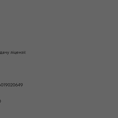
ачу ліцензії:
6019020649
0