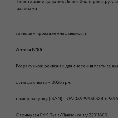
Внести зміни до даних Ліцензійного реєстру у зв
засобами
за місцем провадження діяльності:
Аптека №55
Розрахункові реквізити для внесення плати за вида
сума до сплати – 3028 грн.
номер рахунку (IBAN) – UA108999980334169896
Отримувач ГУК Львiв/Львівська тг/22011800