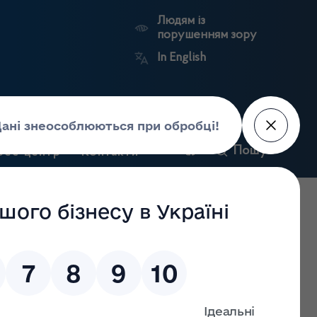
Людям із
порушенням зору
In English
и
Пошук
рес-центр
Контакти
Антикорупційний
ьких
Ринковий
Державні
портал
а
нагляд
реєстри
Держлікслужби
 зв’язку зі створенням нового місця провадження