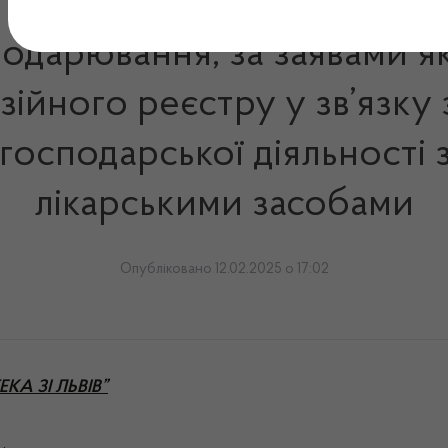
подарювання, за заявами я
зійного реєстру у зв’язку
осподарської діяльності з
лікарськими засобами
Опубліковано 12.02.2025 о 17:02
ЕКА ЗІ ЛЬВІВ”