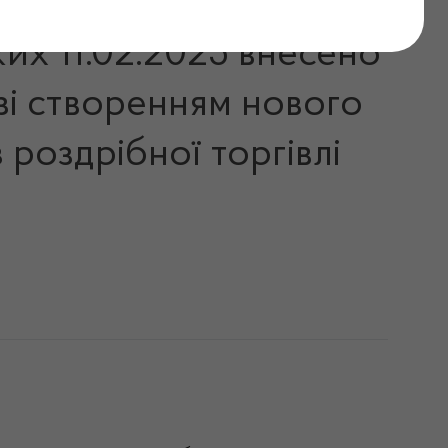
ких 11.02.2025 внесено
 зі створенням нового
 роздрібної торгівлі