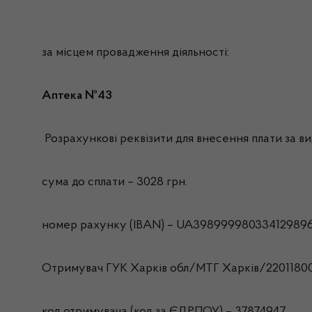
за місцем провадження діяльності:
Аптека №43
Розрахункові реквізити для внесення плати за вид
сума до сплати – 3028 грн.
номер рахунку (IBAN) – UA39899998033412989
Отримувач ГУК Харків обл/МТГ Харкiв/2201180