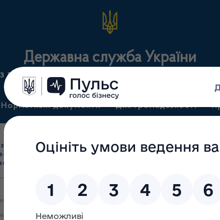
Державна служба України
з лікарських засобів та контролю за наркотикам
Нормативні документи
Для громадськості
П
Ліцензування
здрібна торгівля
Державний
виробництва лікарс
засобами, імпорт
нагляд
засобів, крові т
асобів (крім АФІ)
(контроль)
сертифікація
ми яких 11.02.2025 внесено зміни до даних Ліцензійного реєстру у
ими засобами