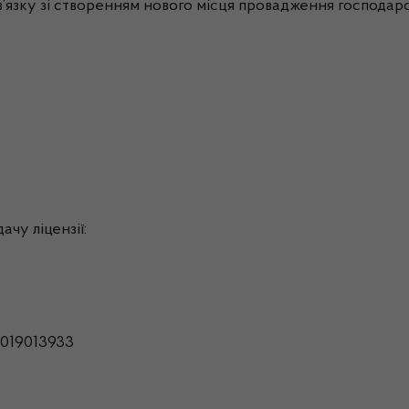
’язку зі створенням нового місця провадження господарськ
чу ліцензії:
019013933