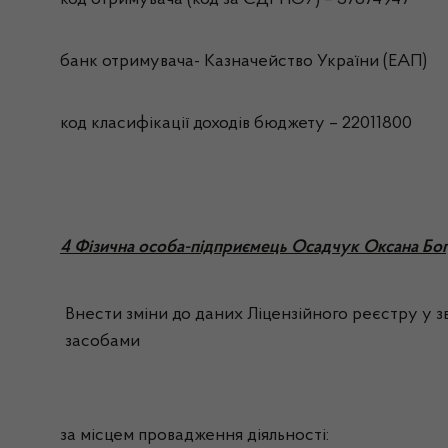
код отримувача (код за ЄДРПОУ) – 37874947
банк отримувача- Казначейство України (ЕАП)
код класифікації доходів бюджету – 22011800
4 Фізична особа-підприємець Осадчук Оксана Бог
Внести зміни до даних Ліцензійного реєстру у зв
засобами
за місцем провадження діяльності: