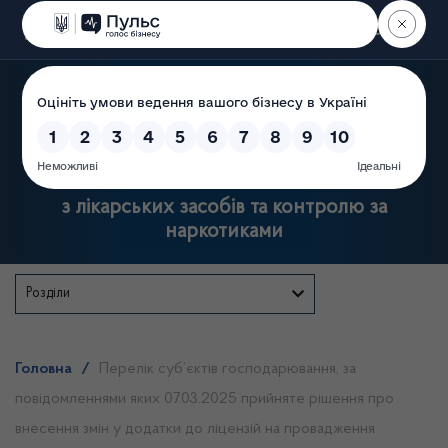
Пошук
Державна служба України
з лікарських засобів та контролю за
наркотиками
Розділи
Головна
/
Перелік суб’єктів господарювання, за
повідомленнями яких 07.03.2025 прийняте рішення про
внесення змін у додатки до ліцензій на провадження