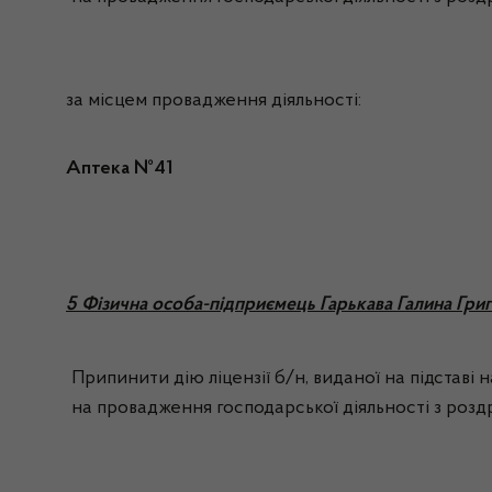
за місцем провадження діяльності:
Аптека №41
5 Фізична особа-підприємець Гарькава Галина Григ
Припинити дію ліцензії б/н, виданої на підставі
на провадження господарської діяльності з роздр