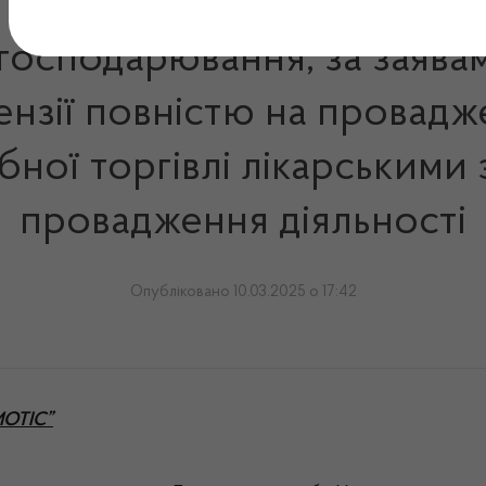
 господарювання, за заява
ензії повністю на провадж
ібної торгівлі лікарськими
провадження діяльності
Опубліковано 10.03.2025 о 17:42
МОТІС”