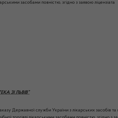
ікарськими засобами повністю, згідно з заявою ліцензіата
ТЕКА ЗІ ЛЬВІВ”
 наказу Державної служби України з лікарських засобів т
ібної торгівлі лікарськими засобами повністю, згідно з з