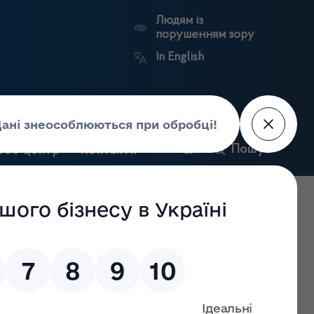
Людям із
порушенням зору
In English
и
Пошук
рес-центр
Контакти
Антикорупційний
ьких
Ринковий
Державні
портал
а
нагляд
реєстри
Держлікслужби
я господарської діяльності з роздрібної торгівлі