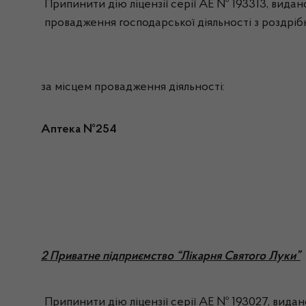
Припинити дію ліцензії серії АЕ № 193313, видано
провадження господарської діяльності з роздрібн
за місцем провадження діяльності:
Аптека №254
2 Приватне підприємство “Лікарня Святого Луки”
Припинити дію ліцензії серії АЕ № 193027, видан