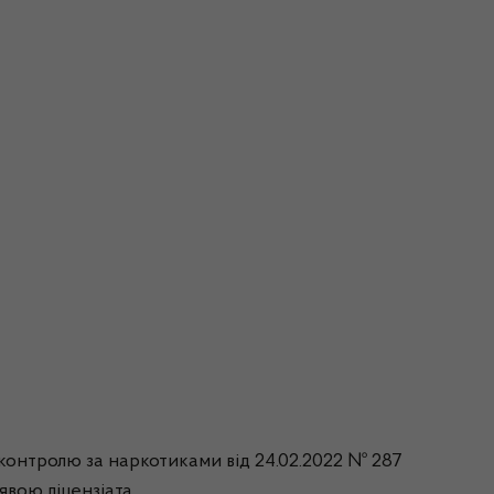
а контролю за наркотиками від 24.02.2022 № 287
аявою ліцензіата