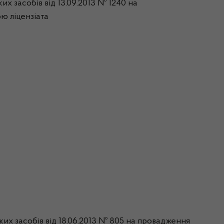
их засобів від 13.09.2013 № 1240 на
ою ліцензіата
ьких засобів від 18.06.2013 № 805 на провадження