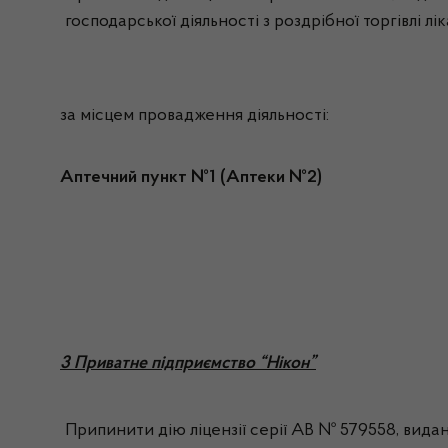
господарської діяльності з роздрібної торгівлі л
за місцем провадження діяльності:
Аптечний пункт №1 (Аптеки №2)
3 Приватне підприємство “Нікон”
Припинити дію ліцензії серії АВ № 579558, видан