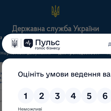
Державна служба України
з лікарських засобів та контролю за наркотикам
Нормативні документи
Для громадськості
П
Ліцензування
здрібна торгівля
Державний
виробництва лікарс
засобами, імпорт
нагляд
засобів, крові т
асобів (крім АФІ)
(контроль)
сертифікація
и яких 07.03.2025 припинено дію ліцензії повністю на провадженн