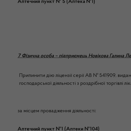
Аптечний пункт № 5 (Аптека №1)
7 Фізична особа – підприємець Новікова Галина Ле
Припинити дію ліцензії серії АВ № 541909, видан
господарської діяльності з роздрібної торгівлі л
за місцем провадження діяльності:
Аптечний пункт №1 (Аптеки №104)