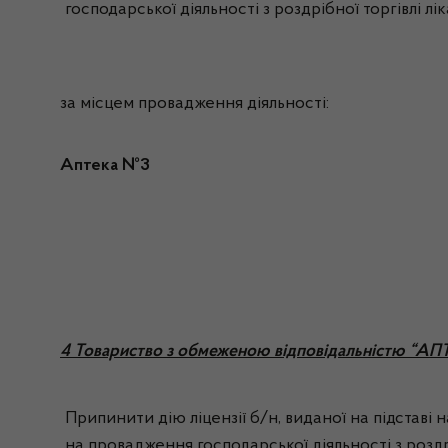
господарської діяльності з роздрібної торгівлі л
за місцем провадження діяльності:
Аптека №3
4 Товариство з обмеженою відповідальністю “АП
Припинити дію ліцензії б/н, виданої на підставі
на провадження господарської діяльності з роздр