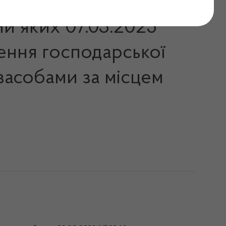
ми яких 07.03.2025
ення господарської
 засобами за місцем