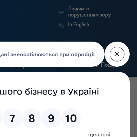
Людям із
порушенням зору
In English
и
Пошук
рес-центр
Контакти
Антикорупційний
ьких
Ринковий
Державні
портал
а
нагляд
реєстри
Держлікслужби
ідставі пункту 1 частини другої статті 16 Закону України