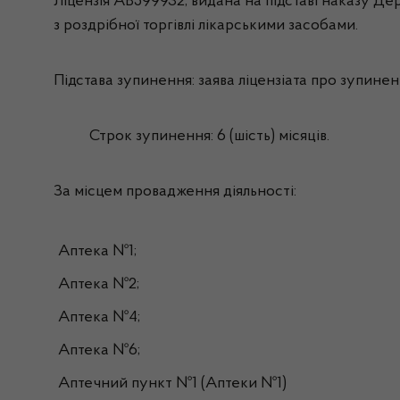
Ліцензія АВ599932, видана на підставі наказу Дер
з роздрібної торгівлі лікарськими засобами.
Підстава зупинення: заява ліцензіата про зупиненн
Строк зупинення: 6 (шість) місяців.
За місцем провадження діяльності:
Аптека №1;
Аптека №2;
Аптека №4;
Аптека №6;
Аптечний пункт №1 (Аптеки №1)