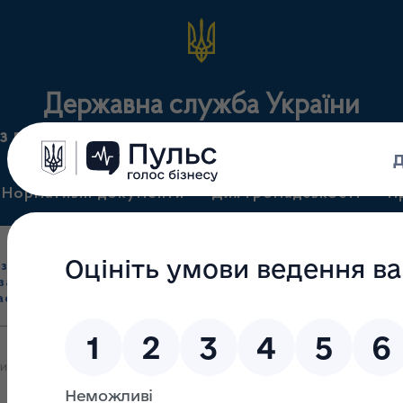
Державна служба України
з лікарських засобів та контролю за наркотикам
Нормативні документи
Для громадськості
П
Ліцензування
здрібна торгівля
Державний
виробництва лікарс
засобами, імпорт
нагляд
засобів, крові т
асобів (крім АФІ)
(контроль)
сертифікація
 яких 13.03.2025 зупинено дію ліцензії повністю або частково на п