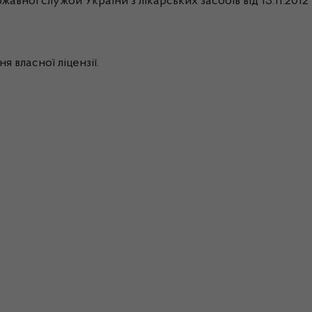
жавної служби України з лікарських засобів від 13.11.201
я власної ліцензії.