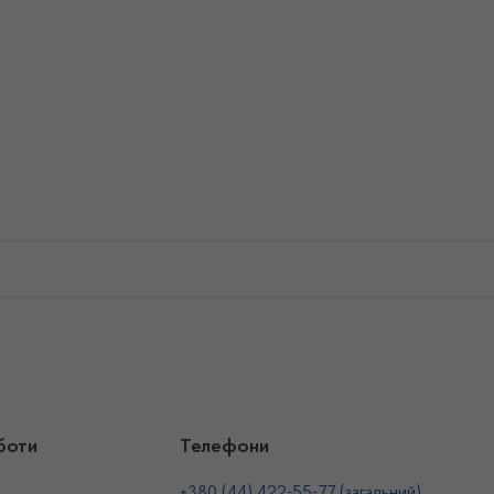
боти
Телефони
+380 (44) 422-55-77 (загальний)