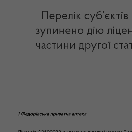
Перелік суб’єктів
зупинено дію ліценз
частини другої ста
1
Федорівська приватна аптека