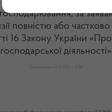
 господарювання, за заява
ії повністю або частково 
тті 16 Закону України «Про
господарської діяльності»
Опубліковано 14.03.2025 о 14:36