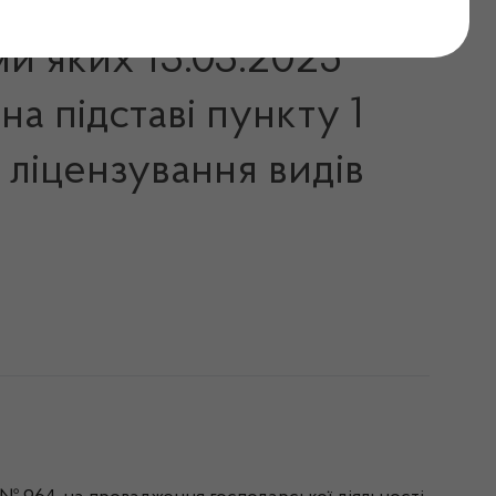
ми яких 13.03.2025
на підставі пункту 1
 ліцензування видів