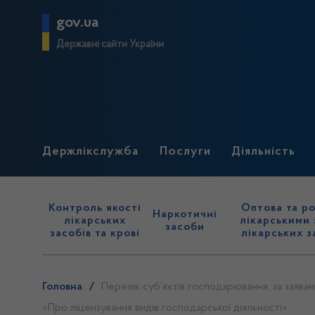
gov.ua
Державні сайти України
Держлікслужба
Послуги
Діяльність
Контроль якості
Оптова та ро
Наркотичні
лікарських
лікарськими 
засоби
засобів та крові
лікарських з
Головна
/
Перелік суб’єктів господарювання, за заявами
«Про ліцензування видів господарської діяльності»