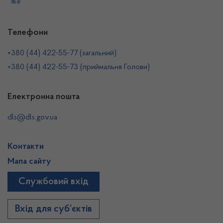
Телефони
+380 (44) 422-55-77 (загальний)
+380 (44) 422-55-73 (приймальня Голови)
Електронна пошта
dls@dls.gov.ua
Контакти
Мапа сайту
Службовий вхід
Вхід для суб’єктів