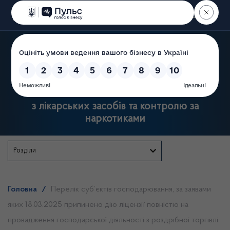
Пошук
Державна служба України
з лікарських засобів та контролю за
наркотиками
Розділи
Головна
/
Перелік суб’єктів господарювання, за заявами
яких 18.03.2025 припинено дію ліцензії повністю на
провадження господарської діяльності з роздрібної торгівлі