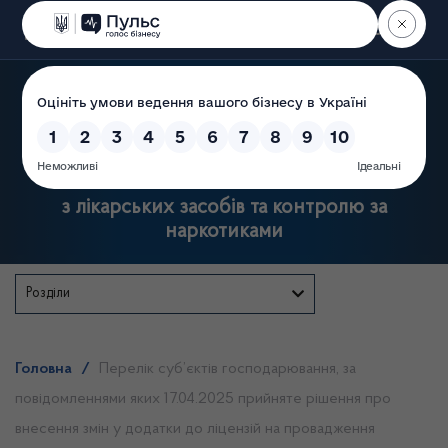
Пошук
Державна служба України
з лікарських засобів та контролю за
наркотиками
Розділи
Головна
/
Перелік суб’єктів господарювання, за
повідомленнями яких 17.04.2025 прийняте рішення про
внесення змін у додатки до ліцензій на провадження