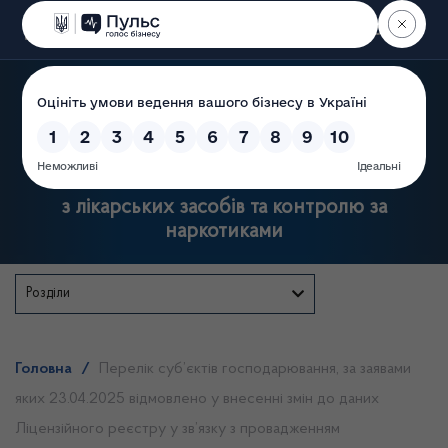
Пошук
Державна служба України
з лікарських засобів та контролю за
наркотиками
Розділи
Головна
/
Перелік суб’єктів господарювання, за заявами
яких 23.04.2025 відмовлено у внесенні змін до даних
Ліцензійного реєстру у зв’язку з провадженням