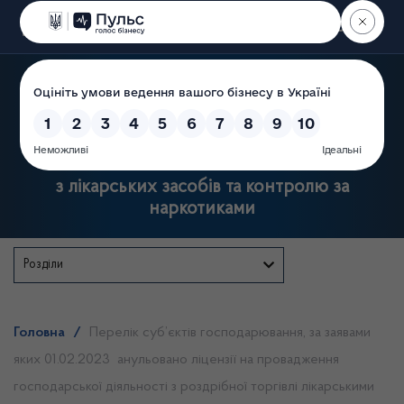
Пошук
Державна служба України
з лікарських засобів та контролю за
наркотиками
Розділи
Головна
/
Перелік суб’єктів господарювання, за заявами
яких 01.02.2023 анульовано ліцензії на провадження
господарської діяльності з роздрібної торгівлі лікарськими