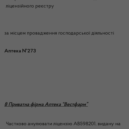
ліцензійного реєстру
за місцем провадження господарської діяльності
Аптека №273
8 Приватна фірма Аптека “Вестфарм”
Частково анулювати ліцензію АВ598201, видану на