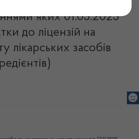
еннями яких 01.05.2025
тки до ліцензій на
у лікарських засобів
редієнтів)