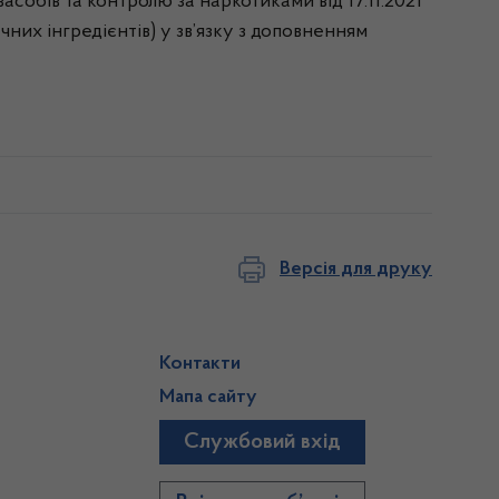
засобів та контролю за наркотиками від 17.11.2021
них інгредієнтів) у зв’язку з доповненням
Версія для друку
Контакти
Мапа сайту
Службовий вхід
)