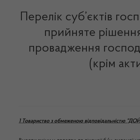
Перелік суб’єктів гос
прийняте рішення 
провадження господа
(крім акт
1 Товариство з обмеженою відповідальністю “Д