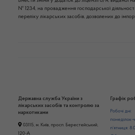
Внести зміни у додаток до ліцензії б/н, виданої н
№ 1234, на провадження господарської діяльності
переліку лікарських засобів, дозволених до імпорт
Державна служба України з
Графік ро
лікарських засобів та контролю за
Робочі дні:
наркотиками
понеділок-ч
03115, м. Київ, просп. Берестейський,
п’ятниця: 8.
120-А