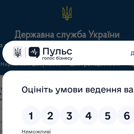
Державна служба України
з лікарських засобів та контролю за наркотикам
Нормативні документи
Для громадськості
П
Ліцензування
здрібна торгівля
Державний
виробництва лікарс
засобами, імпорт
нагляд
засобів, крові т
асобів (крім АФІ)
(контроль)
сертифікація
омленнями яких 01.05.2025 прийняте рішення про внесення змін у
армацевтичних інгредієнтів)