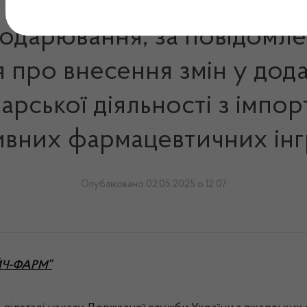
подарювання, за повідомл
про внесення змін у дода
рської діяльності з імпорт
ивних фармацевтичних інг
Опубліковано 02.05.2025 о 12:07
ОЙЧ-ФАРМ”