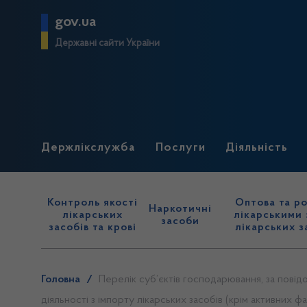
gov.ua
Державні сайти України
Держлікслужба
Послуги
Діяльність
Контроль якості
Оптова та ро
Наркотичні
лікарських
лікарськими 
засоби
засобів та крові
лікарських з
Головна
/
Перелік суб’єктів господарювання, за повід
діяльності з імпорту лікарських засобів (крім активних ф