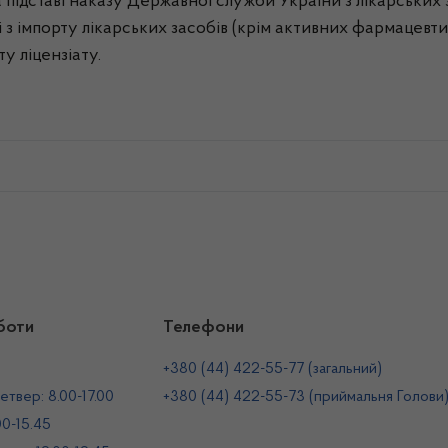
а підставі наказу Державної служби України з лікарських 
 з імпорту лікарських засобів (крім активних фармацевтич
у ліцензіату.
боти
Телефони
+380 (44) 422-55-77 (загальний)
етвер: 8.00-17.00
+380 (44) 422-55-73 (приймальня Голови
00-15.45