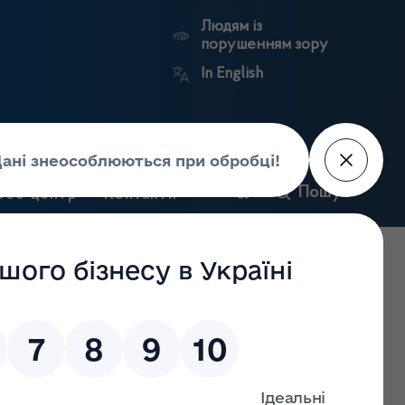
Людям із
порушенням зору
In English
и
Пошук
рес-центр
Контакти
Антикорупційний
ьких
Ринковий
Державні
портал
а
нагляд
реєстри
Держлікслужби
 додатки до ліцензій на провадження господарської