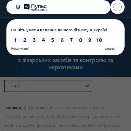
Пошук
Державна служба України
з лікарських засобів та контролю за
наркотиками
Розділи
Головна
/
Перелік суб’єктів господарювання, за
повідомленням яких 01.05.2025 прийняте рішення внести
зміни у додатки до ліцензії на провадження господарської