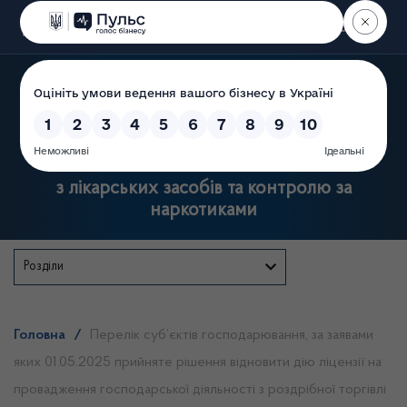
Пошук
Державна служба України
з лікарських засобів та контролю за
наркотиками
Розділи
Головна
/
Перелік суб’єктів господарювання, за заявами
яких 01.05.2025 прийняте рішення відновити дію ліцензії на
провадження господарської діяльності з роздрібної торгівлі