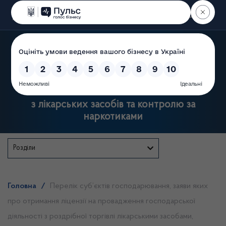
Пошук
Державна служба України
з лікарських засобів та контролю за
наркотиками
Розділи
Головна
/
Перелік суб’єктів господарювання, заяви яких
про отримання ліцензії на провадження господарської
діяльності з роздрібної торгівлі лікарськими засобами,