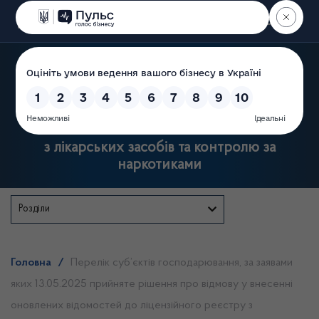
Пошук
Державна служба України
з лікарських засобів та контролю за
наркотиками
Розділи
Головна
/
Перелік суб’єктів господарювання, за заявами
яких 13.05.2025 прийняте рішення про відмову у внесенні
оновлених відомостей до ліцензійного реєстру з