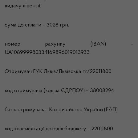
видачу ліцензії:
сума до сплати – 3028 грн.
номер рахунку (IBAN) –
UA108999980334169896019013933
Отримувач ГУК Львiв/Львівська тг/22011800
код отримувача (код за ЄДРПОУ) – 38008294
банк отримувача- Казначейство України (ЕАП)
код класифікації доходів бюджету – 22011800