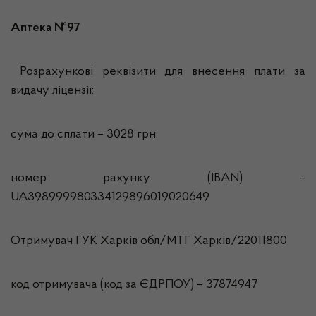
Аптека №97
Розрахункові реквізити для внесення плати за
видачу ліцензії:
сума до сплати – 3028 грн.
номер рахунку (IBAN) –
UA398999980334129896019020649
Отримувач ГУК Харків обл/МТГ Харкiв/22011800
код отримувача (код за ЄДРПОУ) – 37874947