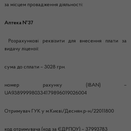
за місцем провадження діяльності:
Аптека №37
Розрахункові реквізити для внесення плати за
видачу ліцензії:
сума до сплати – 3028 грн.
номер рахунку (IBAN) –
UA938999980334179896019026004
Отримувач ГУК у м.Києві/Деснян.р-н/22011800
код отримувача (код за ЄДРПОУ) – 37993783