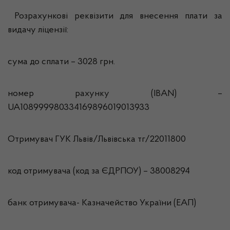
Розрахункові реквізити для внесення плати за
видачу ліцензії:
сума до сплати – 3028 грн.
номер рахунку (IBAN) –
UA108999980334169896019013933
Отримувач ГУК Львiв/Львівська тг/22011800
код отримувача (код за ЄДРПОУ) – 38008294
банк отримувача- Казначейство України (ЕАП)