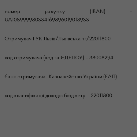
номер рахунку (IBAN) –
UA108999980334169896019013933
Отримувач ГУК Львiв/Львівська тг/22011800
код отримувача (код за ЄДРПОУ) – 38008294
банк отримувача- Казначейство України (ЕАП)
код класифікації доходів бюджету – 22011800