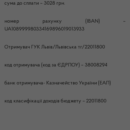
сума до сплати – 3028 грн.
номер рахунку (IBAN) –
UA108999980334169896019013933
Отримувач ГУК Львiв/Львівська тг/22011800
код отримувача (код за ЄДРПОУ) – 38008294
банк отримувача- Казначейство України (ЕАП)
код класифікації доходів бюджету – 22011800