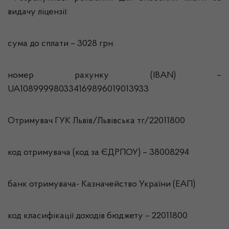
видачу ліцензії:
сума до сплати – 3028 грн.
номер рахунку (IBAN) –
UA108999980334169896019013933
Отримувач ГУК Львiв/Львівська тг/22011800
код отримувача (код за ЄДРПОУ) – 38008294
банк отримувача- Казначейство України (ЕАП)
код класифікації доходів бюджету – 22011800