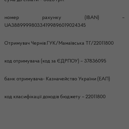
сума до сплати – 3028 грн.
номер рахунку (IBAN) –
UA388999980334199896019024345
Отримувач Чернів.ГУК/Мамаївська ТГ/22011800
код отримувача (код за ЄДРПОУ) – 37836095
банк отримувача- Казначейство України (ЕАП)
код класифікації доходів бюджету – 22011800