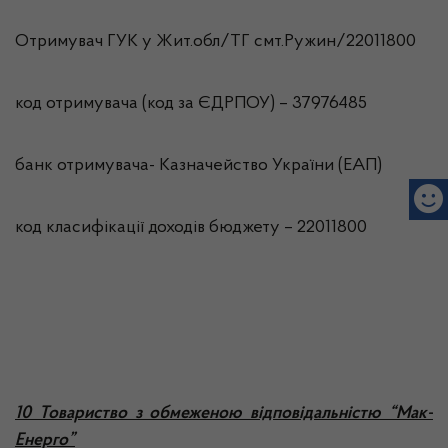
Отримувач ГУК у Жит.обл/ТГ смт.Ружин/22011800
код отримувача (код за ЄДРПОУ) – 37976485
банк отримувача- Казначейство України (ЕАП)
код класифікації доходів бюджету – 22011800
10 Товариство з обмеженою відповідальністю “Мак-
Енерго”