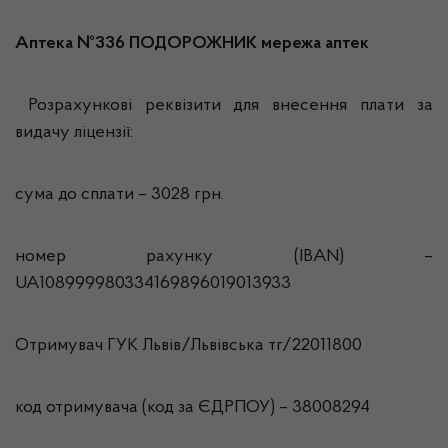
Аптека №336 ПОДОРОЖНИК мережа аптек
Розрахункові реквізити для внесення плати за
видачу ліцензії:
сума до сплати – 3028 грн.
номер рахунку (IBAN) –
UA108999980334169896019013933
Отримувач ГУК Львiв/Львівська тг/22011800
код отримувача (код за ЄДРПОУ) – 38008294