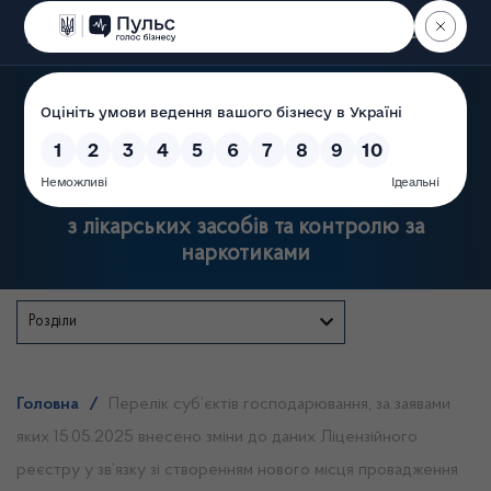
Пошук
Державна служба України
з лікарських засобів та контролю за
наркотиками
Розділи
Головна
/
Перелік суб’єктів господарювання, за заявами
яких 15.05.2025 внесено зміни до даних Ліцензійного
реєстру у зв’язку зі створенням нового місця провадження