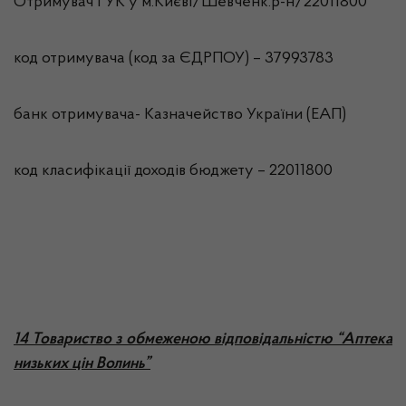
Отримувач ГУК у м.Києві/Шевченк.р-н/22011800
код отримувача (код за ЄДРПОУ) – 37993783
банк отримувача- Казначейство України (ЕАП)
код класифікації доходів бюджету – 22011800
14 Товариство з обмеженою відповідальністю “Аптека
низьких цін Волинь”