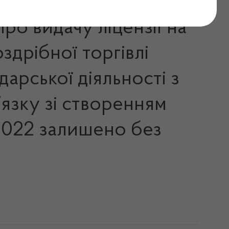
ро видачу ліцензії на
здрібної торгівлі
арської діяльності з
’язку зі створенням
.2022 залишено без