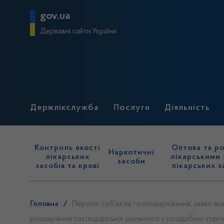
gov.ua
Державні сайти України
Держлікслужба
Послуги
Діяльність
Контроль якості
Оптова та ро
Наркотичні
лікарських
лікарськими 
засоби
засобів та крові
лікарських з
Головна
/
Перелік суб’єктів господарювання, заяви яки
розширення господарської діяльності з роздрібної торгі