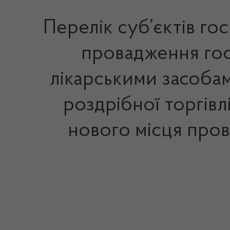
Перелік суб’єктів го
провадження госп
лікарськими засобам
роздрібної торгівл
нового місця пров