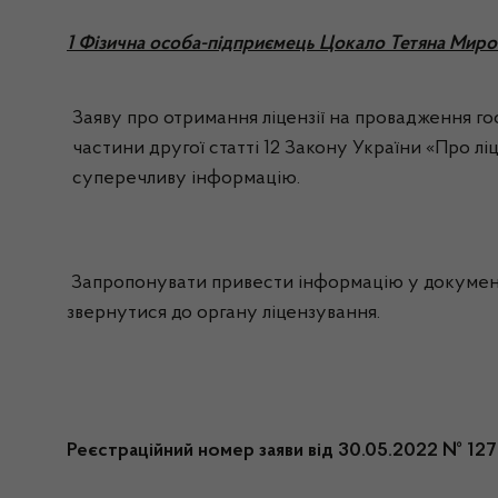
1 Фізична особа-підприємець Цокало Тетяна Миро
Заяву про отримання ліцензії на провадження госп
частини другої статті 12 Закону України «Про ліц
суперечливу інформацію.
Запропонувати привести інформацію у документах
звернутися до органу ліцензування.
Реєстраційний номер заяви від 30.05.2022 № 12