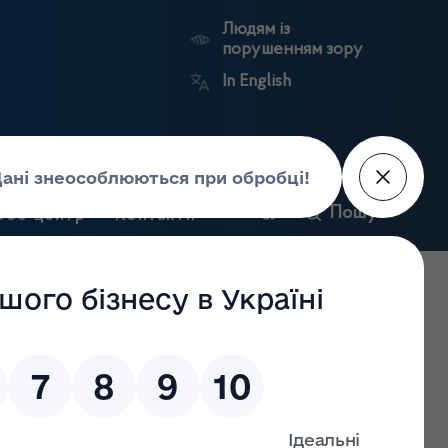
Людям із
порушенням зору
In English
и
Пошук
рес-центр
Контакти
Антикорупційний
ьких
Ринковий
Державні
портал
а
нагляд
реєстри
Держлікслужби
роздрібної торгівлі лікарськими засобами, про
овадження діяльності 31.05.2022 залишено без розгляду