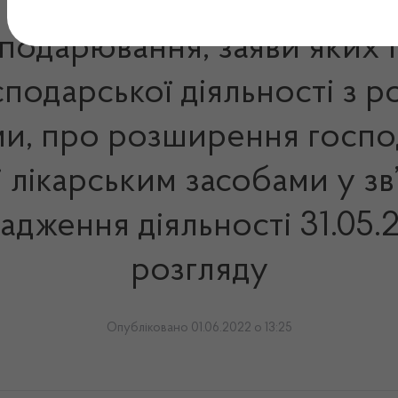
сподарювання, заяви яких п
одарської діяльності з ро
и, про розширення господ
і лікарським засобами у зв
адження діяльності 31.05
розгляду
Опубліковано 01.06.2022 о 13:25