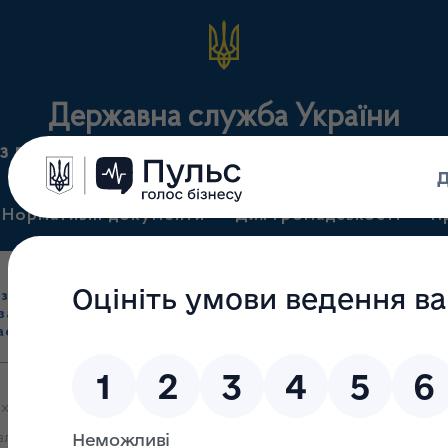
Державна служба України
з лікарських засобів та контролю за наркотикам
Нормативні документи
Для громадськості
П
Ліцензування
здрібна торгівля
Державний
виробництва лікарс
засобами, імпорт
нагляд
засобів, крові т
асобів (крім АФІ)
(контроль)
сертифікація
х про видачу ліцензії на провадження господарської діяльності з 
влі лікарським засобами у зв’язку зі створенням нового місця пр