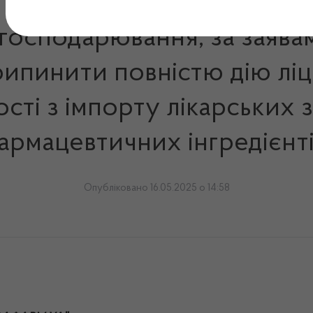
 господарювання, за заява
ипинити повністю дію ліц
сті з імпорту лікарських 
армацевтичних інгредієнті
Опубліковано 16.05.2025 о 14:58