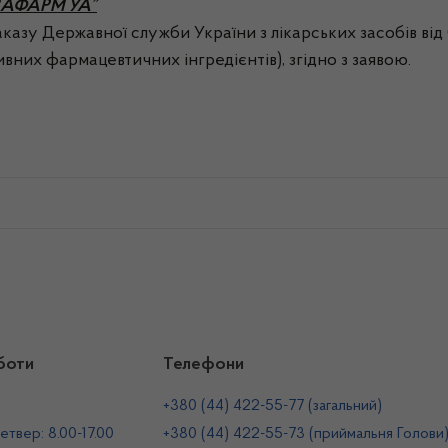
СЕВАФАРМ УА”
наказу Державної служби України з лікарських засобів ві
тивних фармацевтичних інгредієнтів), згідно з заявою.
боти
Телефони
+380 (44) 422-55-77 (загальний)
етвер: 8.00-17.00
+380 (44) 422-55-73 (приймальня Голови