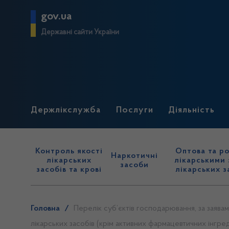
gov.ua
Державні сайти України
Держлікслужба
Послуги
Діяльність
Контроль якості
Оптова та ро
Наркотичні
лікарських
лікарськими 
засоби
засобів та крові
лікарських з
Головна
/
Перелік суб’єктів господарювання, за заява
лікарських засобів (крім активних фармацевтичних інгред