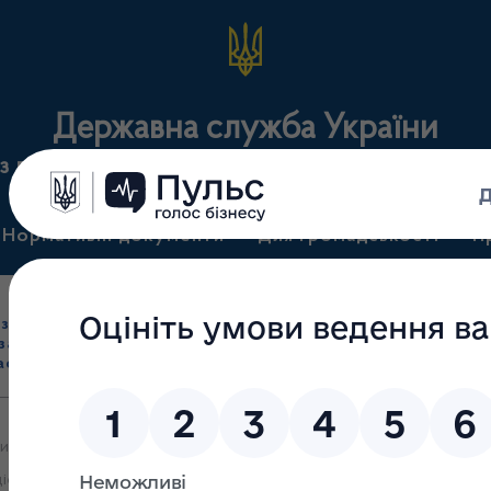
Державна служба України
з лікарських засобів та контролю за наркотикам
Нормативні документи
Для громадськості
П
Ліцензування
здрібна торгівля
Державний
виробництва лікарс
засобами, імпорт
нагляд
засобів, крові т
асобів (крім АФІ)
(контроль)
сертифікація
ми яких 16.05.2025 прийняте рішення припинити повністю дію ліце
ієнтів)