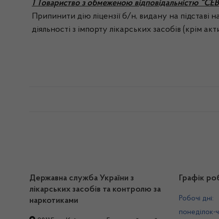
1 Товариство з обмеженою відповідальністю “
Припинити дію ліцензії б/н, видану на підставі 
діяльності з імпорту лікарських засобів (крім ак
Державна служба України з
Графік ро
лікарських засобів та контролю за
Робочі дні:
наркотиками
понеділок-ч