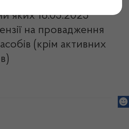
ми яких 16.05.2025
ензії на провадження
засобів (крім активних
в)