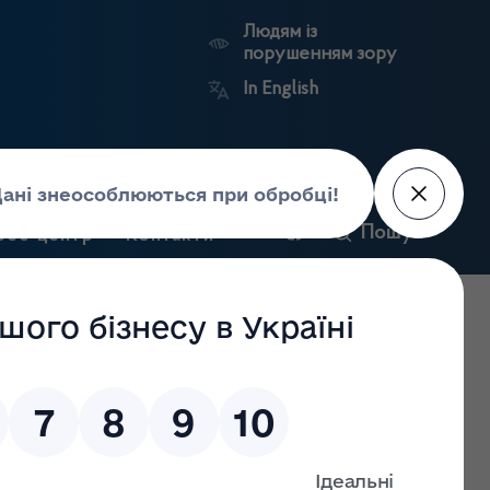
Людям із
порушенням зору
In English
и
Пошук
рес-центр
Контакти
Антикорупційний
ьких
Ринковий
Державні
портал
а
нагляд
реєстри
Держлікслужби
нзії на провадження господарської діяльності з імпорту