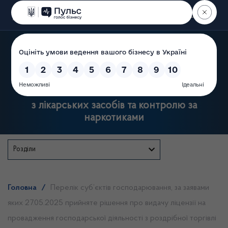
Пошук
Державна служба України
з лікарських засобів та контролю за
наркотиками
Розділи
Головна
/
Перелік суб’єктів господарювання, за заявами
яких 27.05.2025 прийняте рішення про видачу ліцензії на
провадження господарської діяльності з роздрібної торгівлі