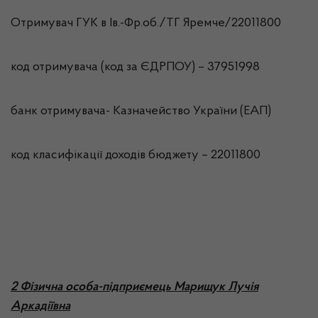
Отримувач ГУК в Iв.-Фр.об./ТГ Яремче/22011800
код отримувача (код за ЄДРПОУ) – 37951998
банк отримувача- Казначейство України (ЕАП)
код класифікації доходів бюджету – 22011800
2 Фізична особа-підприємець Марищук Лучія
Аркадіївна