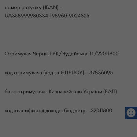
номер рахунку (IBAN) –
UA358999980334119896019024325
Отримувач Чернів.ГУК/Чудейська ТГ/22011800
код отримувача (код за ЄДРПОУ) – 37836095
банк отримувача- Казначейство України (ЕАП)
код класифікації доходів бюджету – 22011800