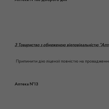
Аптека №163 Доброго дня
3 Товариство з обмеженою відповідальністю “Апт
Припинити дію ліцензії повністю на провадження
Аптека №13