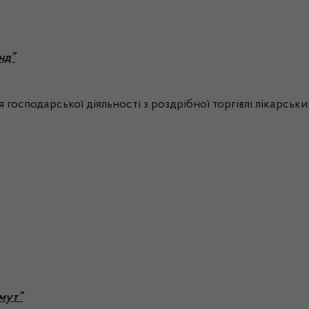
нд”
 господарської діяльності з роздрібної торгівлі лікарсь
мут”