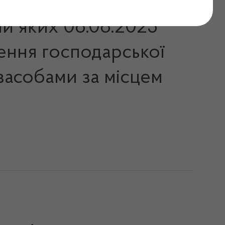
ми яких 06.06.2025
ення господарської
 засобами за місцем