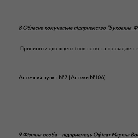
8 Обласне комунальне підприємство “Буковина-Ф
Припинити дію ліцензії повністю на провадження
Аптечний пункт №7 (Аптеки №106)
9 Фізична особа – підприємець Офілат Марина Во