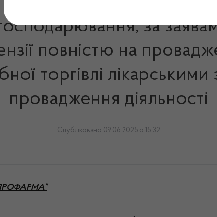
 господарювання, за заява
ензії повністю на провадж
ібної торгівлі лікарськими
провадження діяльності
Опубліковано 09.06.2025 о 15:32
ДНІПРОФАРМА”