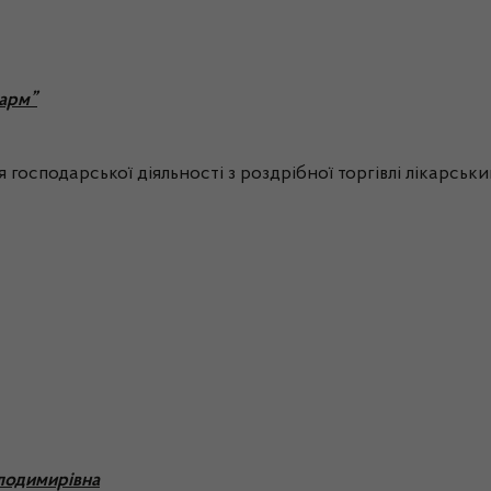
арм”
 господарської діяльності з роздрібної торгівлі лікарсь
лодимирівна