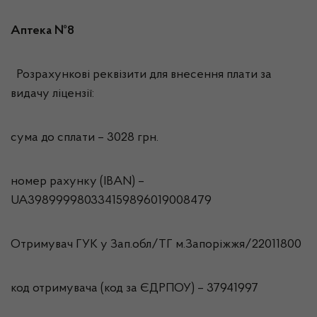
Аптека №8
Розрахункові реквізити для внесення плати за
видачу ліцензії:
сума до сплати – 3028 грн.
номер рахунку (IBAN) –
UA398999980334159896019008479
Отримувач ГУК у Зап.обл/ТГ м.Запорiжжя/22011800
код отримувача (код за ЄДРПОУ) – 37941997