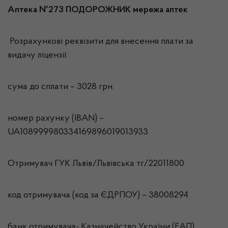
Аптека №273 ПОДОРОЖНИК мережа аптек
Розрахункові реквізити для внесення плати за
видачу ліцензії:
сума до сплати – 3028 грн.
номер рахунку (IBAN) –
UA108999980334169896019013933
Отримувач ГУК Львiв/Львівська тг/22011800
код отримувача (код за ЄДРПОУ) – 38008294
банк отримувача- Казначейство України (ЕАП)