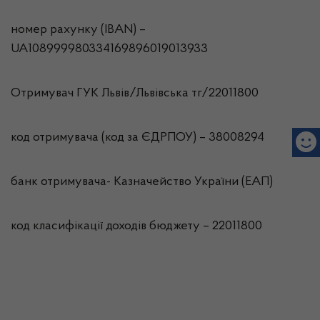
номер рахунку (IBAN) –
UA108999980334169896019013933
Отримувач ГУК Львiв/Львівська тг/22011800
код отримувача (код за ЄДРПОУ) – 38008294
банк отримувача- Казначейство України (ЕАП)
код класифікації доходів бюджету – 22011800