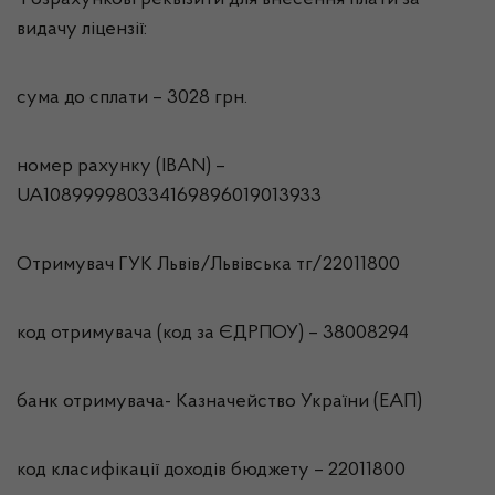
Розрахункові реквізити для внесення плати за
видачу ліцензії:
сума до сплати – 3028 грн.
номер рахунку (IBAN) –
UA108999980334169896019013933
Отримувач ГУК Львiв/Львівська тг/22011800
код отримувача (код за ЄДРПОУ) – 38008294
банк отримувача- Казначейство України (ЕАП)
код класифікації доходів бюджету – 22011800