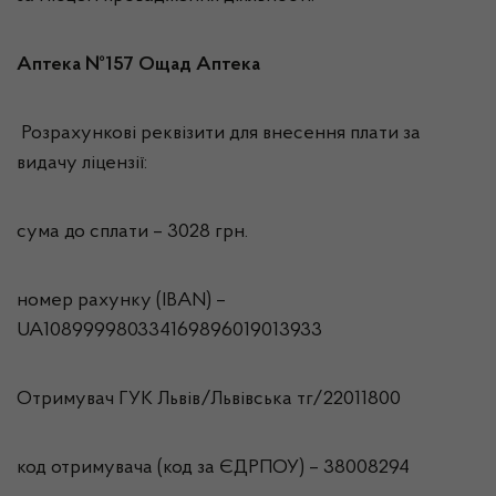
Аптека №157 Ощад Аптека
Розрахункові реквізити для внесення плати за
видачу ліцензії:
сума до сплати – 3028 грн.
номер рахунку (IBAN) –
UA108999980334169896019013933
Отримувач ГУК Львiв/Львівська тг/22011800
код отримувача (код за ЄДРПОУ) – 38008294