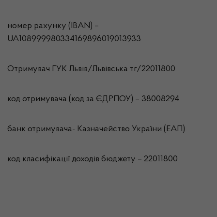
номер рахунку (IBAN) –
UA108999980334169896019013933
Отримувач ГУК Львiв/Львівська тг/22011800
код отримувача (код за ЄДРПОУ) – 38008294
банк отримувача- Казначейство України (ЕАП)
код класифікації доходів бюджету – 22011800