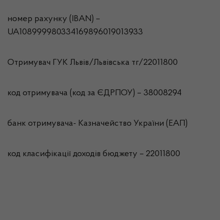
номер рахунку (IBAN) –
UA108999980334169896019013933
Отримувач ГУК Львiв/Львівська тг/22011800
код отримувача (код за ЄДРПОУ) – 38008294
банк отримувача- Казначейство України (ЕАП)
код класифікації доходів бюджету – 22011800