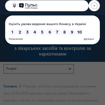
Пошук
Державна служба України
з лікарських засобів та контролю за
наркотиками
Розділи
Головна
/
Перелік суб’єктів господарювання, за заявами
яких 12.06.2025 внесено зміни до даних Ліцензійного
реєстру у зв’язку зі створенням нового місця провадження