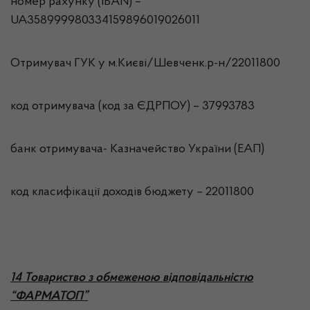
номер рахунку (IBAN) –
UA358999980334159896019026011
Отримувач ГУК у м.Києві/Шевченк.р-н/22011800
код отримувача (код за ЄДРПОУ) – 37993783
банк отримувача- Казначейство України (ЕАП)
код класифікації доходів бюджету – 22011800
14 Товариство з обмеженою відповідальністю
“ФАРМАТОП”