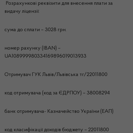
Розрахункові реквізити для внесення плати за
видачу ліцензії:
сума до сплати – 3028 грн.
номер рахунку (IBAN) –
UA108999980334169896019013933
Отримувач ГУК Львiв/Львівська тг/22011800
код отримувача (код за ЄДРПОУ) – 38008294
банк отримувача- Казначейство України (ЕАП)
код класифікації доходів бюджету – 22011800