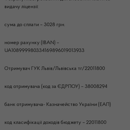
видачу ліцензії:
сума до сплати – 3028 грн.
номер рахунку (IBAN) –
UA108999980334169896019013933
Отримувач ГУК Львiв/Львівська тг/22011800
код отримувача (код за ЄДРПОУ) – 38008294
банк отримувача- Казначейство України (ЕАП)
код класифікації доходів бюджету – 22011800