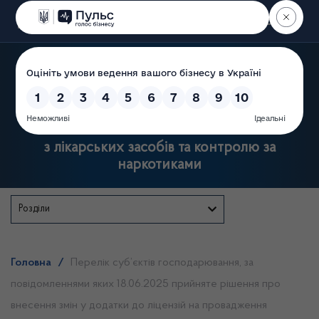
Пошук
Державна служба України
з лікарських засобів та контролю за
наркотиками
Розділи
Головна
/
Перелік суб’єктів господарювання, за
повідомленнями яких 18.06.2025 прийняте рішення про
внесення змін у додатки до ліцензій на провадження