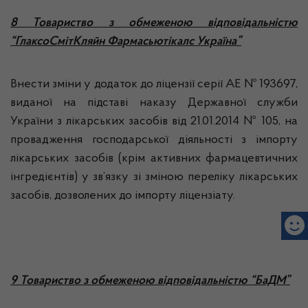
8 Товариство з обмеженою відповідальністю
“ГлаксоСмітКляйн Фармасьютікалс Україна”
Внести зміни у додаток до ліцензії серії АЕ № 193697,
виданої на підставі наказу Державної служби
України з лікарських засобів від 21.01.2014 № 105, на
провадження господарської діяльності з імпорту
лікарських засобів (крім активних фармацевтичних
інгредієнтів) у зв’язку зі зміною переліку лікарських
засобів, дозволених до імпорту ліцензіату.
9 Товариство з обмеженою відповідальністю “БаДМ”