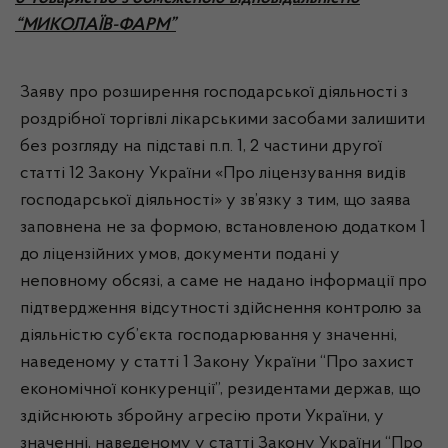
“МИКОЛАЇВ-ФАРМ”
Заяву про розширення господарської діяльності з
роздрібної торгівлі лікарськими засобами залишити
без розгляду на підставі п.п. 1, 2 частини другої
статті 12 Закону України «Про ліцензування видів
господарської діяльності» у зв’язку з тим, що заява
заповнена не за формою, встановленою додатком 1
до ліцензійних умов, документи подані у
неповному обсязі, а саме не надано інформації про
підтвердження відсутності здійснення контролю за
діяльністю суб’єкта господарювання у значенні,
наведеному у статті 1 Закону України “Про захист
економічної конкуренції”, резидентами держав, що
здійснюють збройну агресію проти України, у
значенні, наведеному у статті Закону України “Про