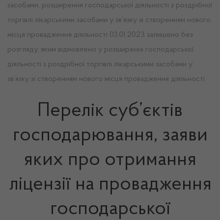
засобами, розширення господарської діяльності з роздрібної
торгівлі лікарськими засобами у зв’язку зі створенням нового
місця провадження діяльності 03.01.2023 залишено без
розгляду, яким відмовлено у розширенні господарської
діяльності з роздрібної торгівлі лікарськими засобами у
зв’язку зі створенням нового місця провадження діяльності
Перелік суб’єктів
господарювання, заяви
яких про отримання
ліцензії на провадження
господарської