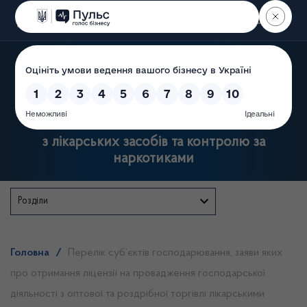
Пошук
Державна служба України
з лікарських засобів та контролю за
наркотиками
Розділи
Головна
/
Перелік суб’єктів господарювання, заяви яких
про отримання ліцензії на провадження господарської
діяльності з оптової та роздрібної торгівлі лікарськими