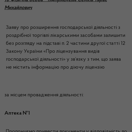
10 Фізична особа – підприємець Семків Тарас
Михайлович
Заяву про розширення господарської діяльності з
роздрібної торгівлі лікарськими засобами залишити
без розгляду на підставі п. 2 частини другої статті 12
Закону України «Про ліцензування видів
господарської діяльності» у зв’язку з тим, що заява
не містить інформацію про діючу ліцензію
за місцем провадження діяльності:
Аптека №1
Пропонуємо привести документи у відповідність до