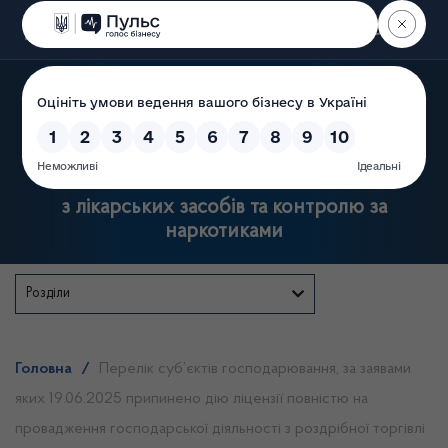
Пошук
Державна служба України
з лікарських засобів та контролю за
наркотиками
Розділи
Головна
/
Перелік суб’єктів господарювання, за заявами
яких 19.06.2025 припинено дію ліцензії повністю на
провадження господарської діяльності з роздрібної торгівлі