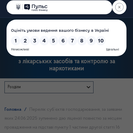
Пошук
Державна служба України
з лікарських засобів та контролю за
наркотиками
Розділи
Головна
/
Перелік суб’єктів господарювання, за заявами
яких 24.06.2025 зупинено дію ліцензії повністю за місцем
провадження на підставі пункту 1 частини другої статті 16