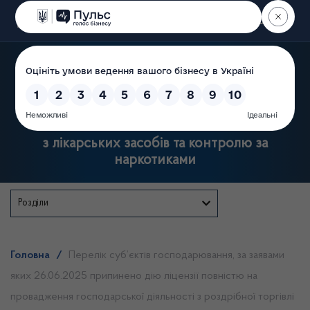
Пошук
Державна служба України
з лікарських засобів та контролю за
наркотиками
Розділи
Головна
/
Перелік суб’єктів господарювання, за заявами
яких 26.06.2025 припинено дію ліцензії повністю на
провадження господарської діяльності з роздрібної торгівлі