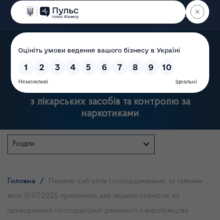
Пошук
Державна служба України
з лікарських засобів та контролю за
наркотиками
Розділи
Головна
/
Перелік суб’єктів господарювання, за заявами
яких 01.07.2025 припинено дію ліцензії повністю на
провадження господарської діяльності з виробництва