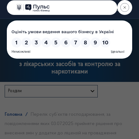
Пошук
Державна служба України
з лікарських засобів та контролю за
наркотиками
Розділи
Головна
/
Перелік суб’єктів господарювання, за
повідомленнями яких 03.07.2025 прийняте рішення про
внесення змін у додатки до ліцензій на провадження