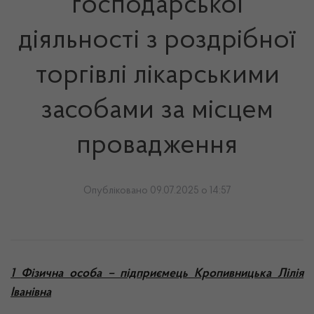
господарської
діяльності з роздрібної
торгівлі лікарськими
засобами за місцем
провадження
Опубліковано 09.07.2025 о 14:57
1
Фізична особа – підприємець Кропивницька Лілія
Іванівна