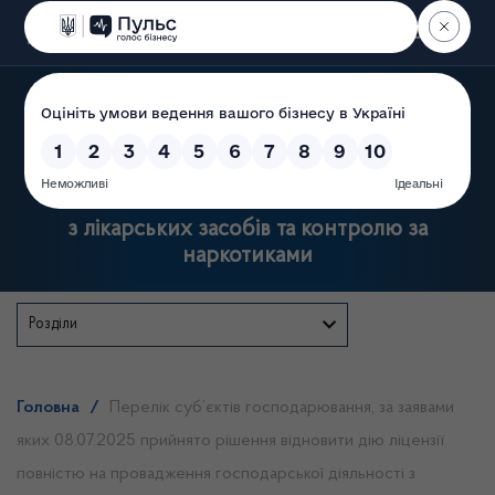
Пошук
Державна служба України
з лікарських засобів та контролю за
наркотиками
Розділи
Головна
/
Перелік суб’єктів господарювання, за заявами
яких 08.07.2025 прийнято рішення відновити дію ліцензії
повністю на провадження господарської діяльності з